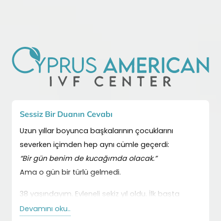
Sessiz Bir Duanın Cevabı
Suçlu
Uzun yıllar boyunca başkalarının çocuklarını
42 ya
severken içimden hep aynı cümle geçerdi:
sonuc
“Bir gün benim de kucağımda olacak.”
hatır
Ama o gün bir türlü gelmedi.
Dokto
zayıf
38 yaşındayım. Evleneli sekiz yıl oldu. İlk başta
dökül
acelemiz yoktu.
Devamını oku..
Devam
içimd