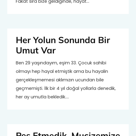
Fakat sıra bize geldiğinde, hayat…
Her Yolun Sonunda Bir
Umut Var
Ben 29 yaşındayım, eşim 33. Çocuk sahibi
olmayı hep hayal etmiştik ama bu hayalin
gerçekleşmemesi aklımızın ucundan bile
geçmemişti. İlk bir 4 yıl doğal yollarla denedik,
her ay umutla bekledik.…
Pes Etmedik, Mucizemize