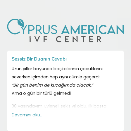
Sessiz Bir Duanın Cevabı
Suçlu
Uzun yıllar boyunca başkalarının çocuklarını
42 ya
severken içimden hep aynı cümle geçerdi:
sonuc
“Bir gün benim de kucağımda olacak.”
hatır
Ama o gün bir türlü gelmedi.
Dokto
zayıf
38 yaşındayım. Evleneli sekiz yıl oldu. İlk başta
dökül
acelemiz yoktu.
Devamını oku..
Devam
içimd
Zamanla “belki stres, belki yorgunluk” diyerek
kendimizi oyaladık.
Eşim 