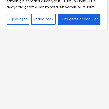
etmek için çerezleri kullanıyoruz. "Tümünü Kabul Et"e
tıklayarak, çerez kullanımımıza izin vermiş olursunuz.
Kişiselleştir
Reddetmek
Tüm çerezleri kabul et
Sessiz Bir Duanın Cevabı
Suçlu