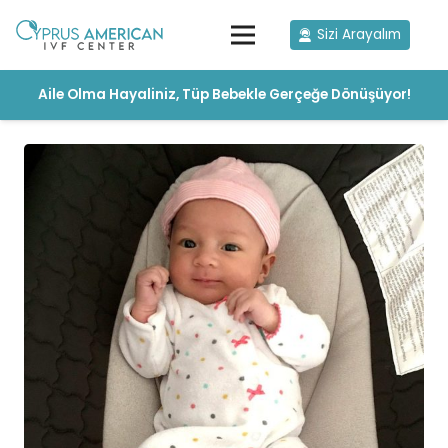
Sizi Arayalım
Aile Olma Hayaliniz, Tüp Bebekle Gerçeğe Dönüşüyor!