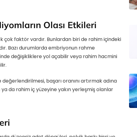
yomların Olası Etkileri
 çok faktör vardır. Bunlardan biri de rahim içindeki
ığıdır. Bazı durumlarda embriyonun rahme
inde değişikliklere yol açabilir veya rahim hacmini
ir.
 değerlendirilmesi, başarı oranını artırmak adına
u ya da rahim iç yüzeyine yakın yerleşmiş olanlar
eri
rda düzensiz adet döngüleri, pelvik baskı hissi ve