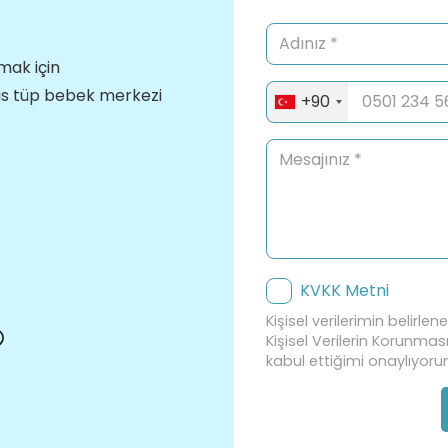
lmak için
rıs tüp bebek merkezi
+90
KVKK Metni
Kişisel verilerimin belirle
Kişisel Verilerin Korunma
kabul ettiğimi onaylıyoru