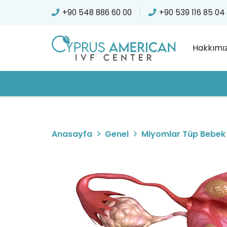
+90 548 886 60 00
+90 539 116 85 04
Hakkımı
Anasayfa
Genel
Miyomlar Tüp Bebek T