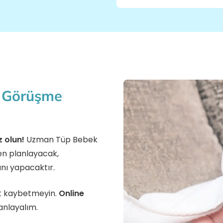
z Görüşme
z olun!
Uzman Tüp Bebek
n planlayacak,
anı yapacaktır.
kit kaybetmeyin.
Online
nlayalım.