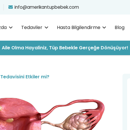
info@amerikantupbebek.com
zda
Tedaviler
Hasta Bilgilendirme
Blog
Aile Olma Hayaliniz, Tüp Bebekle Gerçeğe Dönüşüyor!
edavisini Etkiler mi?