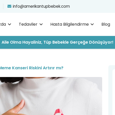
info@amerikantupbebek.com
zda
Tedaviler
Hasta Bilgilendirme
Blog
Aile Olma Hayaliniz, Tüp Bebekle Gerçeğe Dönüşüyor!
eme Kanseri Riskini Artırır mı?