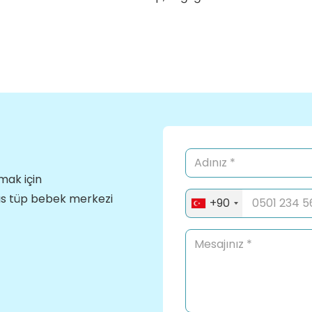
lmak için
rıs tüp bebek merkezi
+90