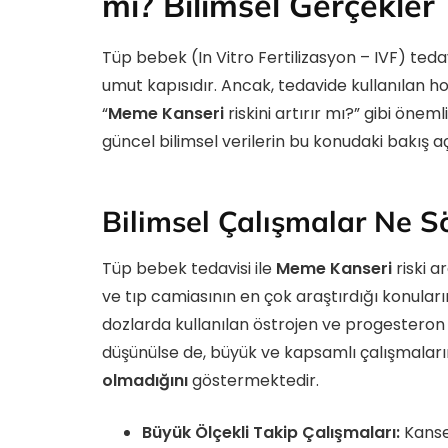
mı? Bilimsel Gerçekler
Tüp bebek (In Vitro Fertilizasyon – IVF) tedav
umut kapısıdır. Ancak, tedavide kullanılan hor
“
Meme Kanseri
riskini artırır mı?” gibi öne
güncel bilimsel verilerin bu konudaki bakış açıs
Bilimsel Çalışmalar Ne S
Tüp bebek tedavisi ile
Meme Kanseri
riski ar
ve tıp camiasının en çok araştırdığı konular
dozlarda kullanılan östrojen ve progesteron g
düşünülse de, büyük ve kapsamlı çalışmaların
olmadığını
göstermektedir.
Büyük Ölçekli Takip Çalışmaları:
Kanser